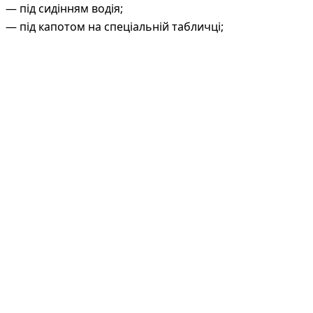
під сидінням водія;
під капотом на спеціальній табличці;